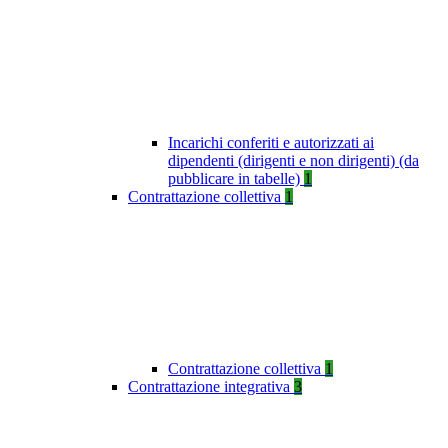
Incarichi conferiti e autorizzati ai
dipendenti (dirigenti e non dirigenti) (da
pubblicare in tabelle)
1
Contrattazione collettiva
1
Contrattazione collettiva
1
Contrattazione integrativa
3