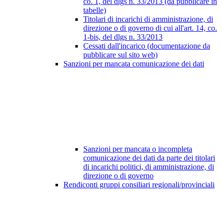
co. 1, del dlgs n. 33/2013 (da pubblicare in
tabelle)
Titolari di incarichi di amministrazione, di
direzione o di governo di cui all'art. 14, co.
1-bis, del dlgs n. 33/2013
Cessati dall'incarico (documentazione da
pubblicare sul sito web)
Sanzioni per mancata comunicazione dei dati
Sanzioni per mancata o incompleta
comunicazione dei dati da parte dei titolari
di incarichi politici, di amministrazione, di
direzione o di governo
Rendiconti gruppi consiliari regionali/provinciali