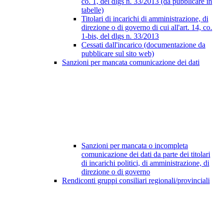
co. 1, del dlgs n. 33/2013 (da pubblicare in
tabelle)
Titolari di incarichi di amministrazione, di
direzione o di governo di cui all'art. 14, co.
1-bis, del dlgs n. 33/2013
Cessati dall'incarico (documentazione da
pubblicare sul sito web)
Sanzioni per mancata comunicazione dei dati
Sanzioni per mancata o incompleta
comunicazione dei dati da parte dei titolari
di incarichi politici, di amministrazione, di
direzione o di governo
Rendiconti gruppi consiliari regionali/provinciali