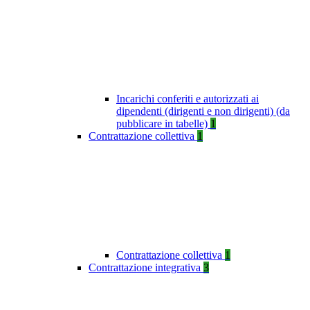
Incarichi conferiti e autorizzati ai
dipendenti (dirigenti e non dirigenti) (da
pubblicare in tabelle)
1
Contrattazione collettiva
1
Contrattazione collettiva
1
Contrattazione integrativa
3