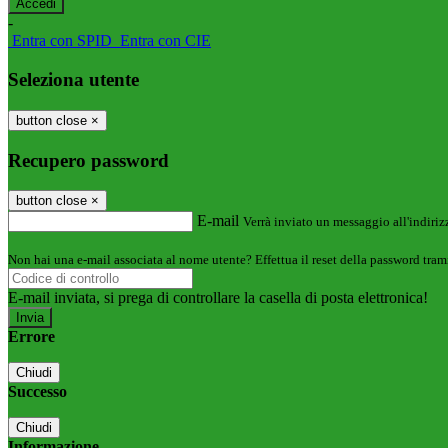
-
Entra con SPID
Entra con CIE
Seleziona utente
button close
×
Recupero password
button close
×
E-mail
Verrà inviato un messaggio all'indirizz
Non hai una e-mail associata al nome utente? Effettua il reset della password tram
E-mail inviata, si prega di controllare la casella di posta elettronica!
Errore
Chiudi
Successo
Chiudi
Informazione