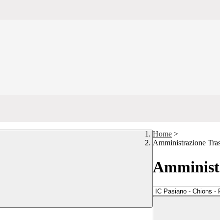
Home
>
Amministrazione Tra
Amministr