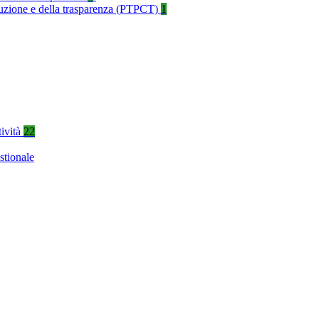
rruzione e della trasparenza (PTPCT)
1
tività
22
stionale