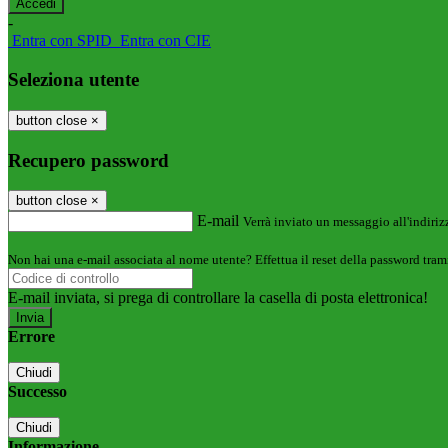
-
Entra con SPID
Entra con CIE
Seleziona utente
button close
×
Recupero password
button close
×
E-mail
Verrà inviato un messaggio all'indirizz
Non hai una e-mail associata al nome utente? Effettua il reset della password tram
E-mail inviata, si prega di controllare la casella di posta elettronica!
Errore
Chiudi
Successo
Chiudi
Informazione