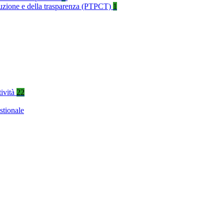
rruzione e della trasparenza (PTPCT)
1
tività
22
stionale