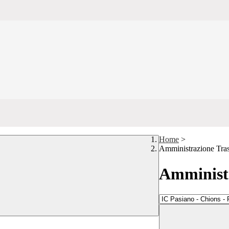
Home
>
Amministrazione Tra
Amministr