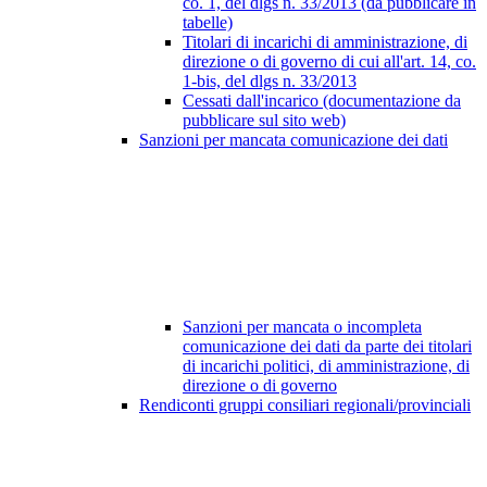
co. 1, del dlgs n. 33/2013 (da pubblicare in
tabelle)
Titolari di incarichi di amministrazione, di
direzione o di governo di cui all'art. 14, co.
1-bis, del dlgs n. 33/2013
Cessati dall'incarico (documentazione da
pubblicare sul sito web)
Sanzioni per mancata comunicazione dei dati
Sanzioni per mancata o incompleta
comunicazione dei dati da parte dei titolari
di incarichi politici, di amministrazione, di
direzione o di governo
Rendiconti gruppi consiliari regionali/provinciali