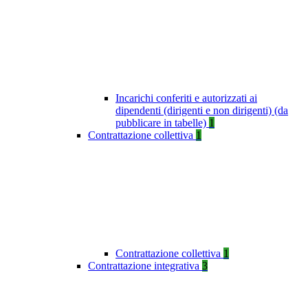
Incarichi conferiti e autorizzati ai
dipendenti (dirigenti e non dirigenti) (da
pubblicare in tabelle)
1
Contrattazione collettiva
1
Contrattazione collettiva
1
Contrattazione integrativa
3