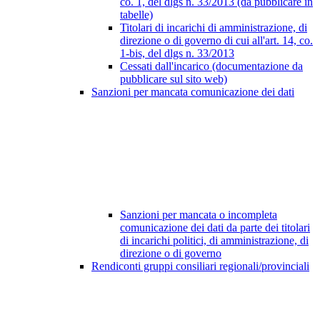
co. 1, del dlgs n. 33/2013 (da pubblicare in
tabelle)
Titolari di incarichi di amministrazione, di
direzione o di governo di cui all'art. 14, co.
1-bis, del dlgs n. 33/2013
Cessati dall'incarico (documentazione da
pubblicare sul sito web)
Sanzioni per mancata comunicazione dei dati
Sanzioni per mancata o incompleta
comunicazione dei dati da parte dei titolari
di incarichi politici, di amministrazione, di
direzione o di governo
Rendiconti gruppi consiliari regionali/provinciali