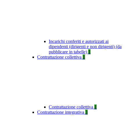
Incarichi conferiti e autorizzati ai
dipendenti (dirigenti e non dirigenti) (da
pubblicare in tabelle)
1
Contrattazione collettiva
1
Contrattazione collettiva
1
Contrattazione integrativa
3