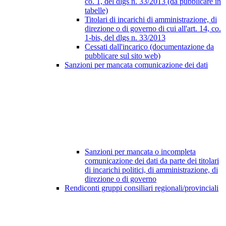
co. 1, del dlgs n. 33/2013 (da pubblicare in
tabelle)
Titolari di incarichi di amministrazione, di
direzione o di governo di cui all'art. 14, co.
1-bis, del dlgs n. 33/2013
Cessati dall'incarico (documentazione da
pubblicare sul sito web)
Sanzioni per mancata comunicazione dei dati
Sanzioni per mancata o incompleta
comunicazione dei dati da parte dei titolari
di incarichi politici, di amministrazione, di
direzione o di governo
Rendiconti gruppi consiliari regionali/provinciali