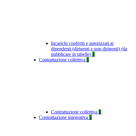
Incarichi conferiti e autorizzati ai
dipendenti (dirigenti e non dirigenti) (da
pubblicare in tabelle)
1
Contrattazione collettiva
1
Contrattazione collettiva
1
Contrattazione integrativa
3