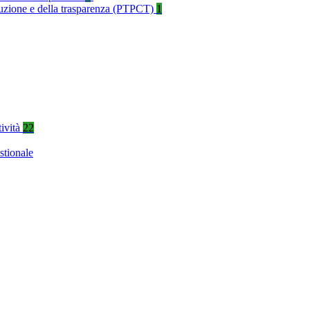
rruzione e della trasparenza (PTPCT)
1
tività
22
stionale