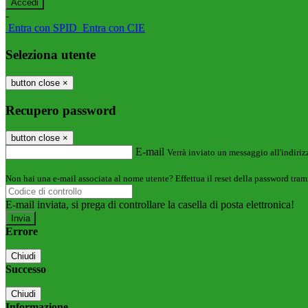
-
Entra con SPID
Entra con CIE
Seleziona utente
button close
×
Recupero password
button close
×
E-mail
Verrà inviato un messaggio all'indirizz
Non hai una e-mail associata al nome utente? Effettua il reset della password tram
E-mail inviata, si prega di controllare la casella di posta elettronica!
Errore
Chiudi
Successo
Chiudi
Informazione