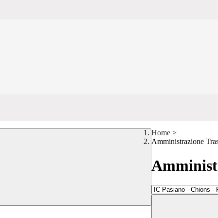
Home
>
Amministrazione Tra
Amministr