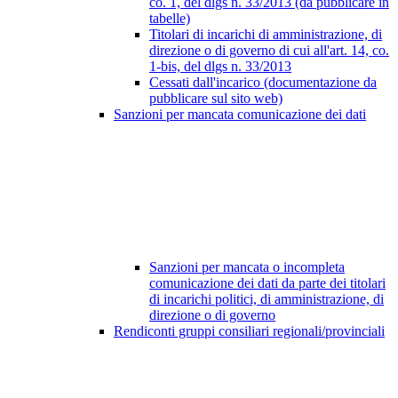
co. 1, del dlgs n. 33/2013 (da pubblicare in
tabelle)
Titolari di incarichi di amministrazione, di
direzione o di governo di cui all'art. 14, co.
1-bis, del dlgs n. 33/2013
Cessati dall'incarico (documentazione da
pubblicare sul sito web)
Sanzioni per mancata comunicazione dei dati
Sanzioni per mancata o incompleta
comunicazione dei dati da parte dei titolari
di incarichi politici, di amministrazione, di
direzione o di governo
Rendiconti gruppi consiliari regionali/provinciali