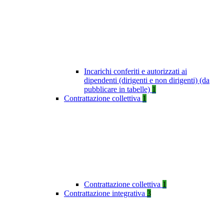
Incarichi conferiti e autorizzati ai
dipendenti (dirigenti e non dirigenti) (da
pubblicare in tabelle)
1
Contrattazione collettiva
1
Contrattazione collettiva
1
Contrattazione integrativa
3