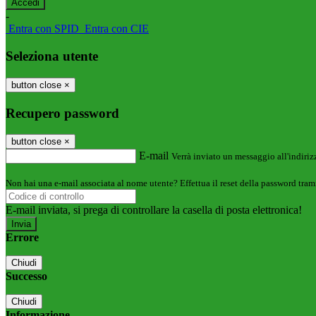
-
Entra con SPID
Entra con CIE
Seleziona utente
button close
×
Recupero password
button close
×
E-mail
Verrà inviato un messaggio all'indirizz
Non hai una e-mail associata al nome utente? Effettua il reset della password tram
E-mail inviata, si prega di controllare la casella di posta elettronica!
Errore
Chiudi
Successo
Chiudi
Informazione