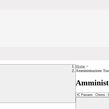
Home
>
Amministrazione Tra
Amministr