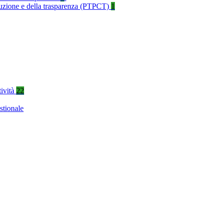
rruzione e della trasparenza (PTPCT)
1
tività
22
stionale