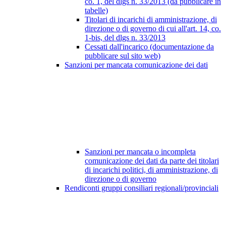
co. 1, del dlgs n. 33/2013 (da pubblicare in
tabelle)
Titolari di incarichi di amministrazione, di
direzione o di governo di cui all'art. 14, co.
1-bis, del dlgs n. 33/2013
Cessati dall'incarico (documentazione da
pubblicare sul sito web)
Sanzioni per mancata comunicazione dei dati
Sanzioni per mancata o incompleta
comunicazione dei dati da parte dei titolari
di incarichi politici, di amministrazione, di
direzione o di governo
Rendiconti gruppi consiliari regionali/provinciali