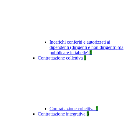
Incarichi conferiti e autorizzati ai
dipendenti (dirigenti e non dirigenti) (da
pubblicare in tabelle)
1
Contrattazione collettiva
1
Contrattazione collettiva
1
Contrattazione integrativa
3