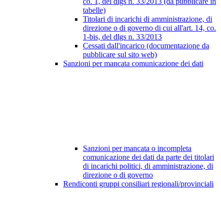
co. 1, del dlgs n. 33/2013 (da pubblicare in
tabelle)
Titolari di incarichi di amministrazione, di
direzione o di governo di cui all'art. 14, co.
1-bis, del dlgs n. 33/2013
Cessati dall'incarico (documentazione da
pubblicare sul sito web)
Sanzioni per mancata comunicazione dei dati
Sanzioni per mancata o incompleta
comunicazione dei dati da parte dei titolari
di incarichi politici, di amministrazione, di
direzione o di governo
Rendiconti gruppi consiliari regionali/provinciali