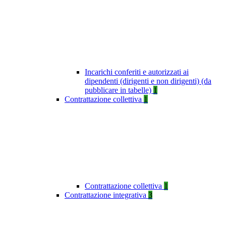
Incarichi conferiti e autorizzati ai
dipendenti (dirigenti e non dirigenti) (da
pubblicare in tabelle)
1
Contrattazione collettiva
1
Contrattazione collettiva
1
Contrattazione integrativa
3