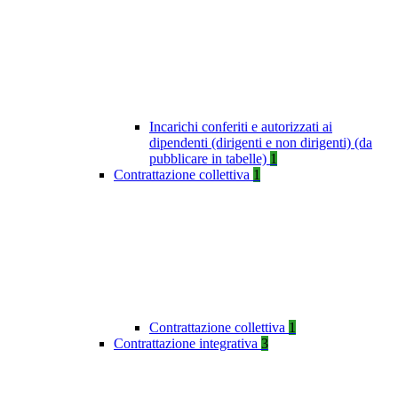
Incarichi conferiti e autorizzati ai
dipendenti (dirigenti e non dirigenti) (da
pubblicare in tabelle)
1
Contrattazione collettiva
1
Contrattazione collettiva
1
Contrattazione integrativa
3