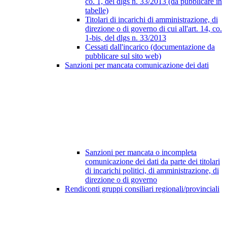
co. 1, del dlgs n. 33/2013 (da pubblicare in
tabelle)
Titolari di incarichi di amministrazione, di
direzione o di governo di cui all'art. 14, co.
1-bis, del dlgs n. 33/2013
Cessati dall'incarico (documentazione da
pubblicare sul sito web)
Sanzioni per mancata comunicazione dei dati
Sanzioni per mancata o incompleta
comunicazione dei dati da parte dei titolari
di incarichi politici, di amministrazione, di
direzione o di governo
Rendiconti gruppi consiliari regionali/provinciali