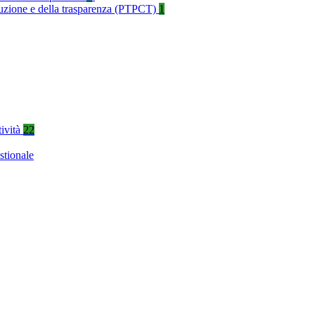
rruzione e della trasparenza (PTPCT)
1
tività
22
stionale