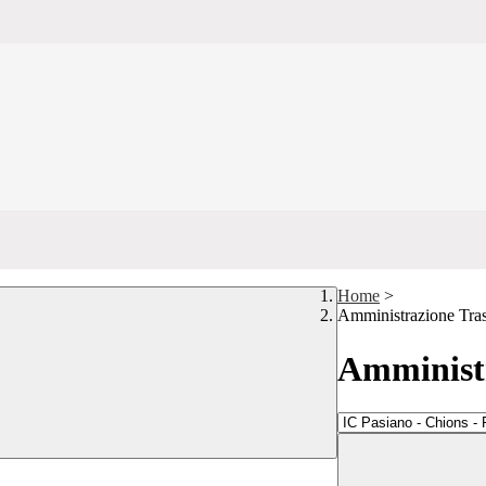
Home
>
Amministrazione Tra
Amministr