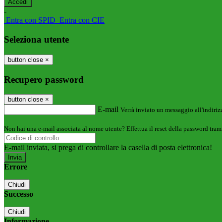
-
Entra con SPID
Entra con CIE
Seleziona utente
button close
×
Recupero password
button close
×
E-mail
Verrà inviato un messaggio all'indirizz
Non hai una e-mail associata al nome utente? Effettua il reset della password tram
E-mail inviata, si prega di controllare la casella di posta elettronica!
Errore
Chiudi
Successo
Chiudi
Informazione