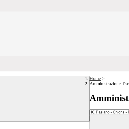
Home
>
Amministrazione Tra
Amministr