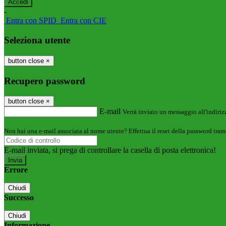
-
Entra con SPID
Entra con CIE
Seleziona utente
button close
×
Recupero password
button close
×
E-mail
Verrà inviato un messaggio all'indirizz
Non hai una e-mail associata al nome utente? Effettua il reset della password tram
E-mail inviata, si prega di controllare la casella di posta elettronica!
Errore
Chiudi
Successo
Chiudi
Informazione