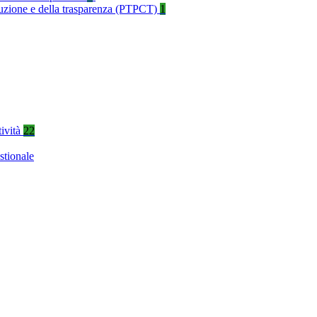
rruzione e della trasparenza (PTPCT)
1
tività
22
stionale